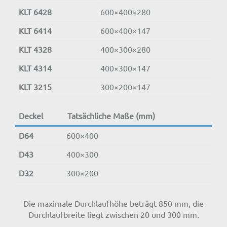
KLT 6428
600×
400×
280
KLT 6414
600×
400×
147
KLT 4328
400×
300×
280
KLT 4314
400×
300×
147
KLT 3215
300×
200×
147
Deckel
Tatsächliche Maße (mm)
D64
600×400
D43
400×300
D32
300×200
Die maximale Durchlaufhöhe beträgt 850 mm, die
Durchlaufbreite liegt zwischen 20 und 300 mm.